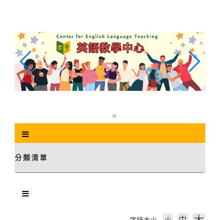
跳
到
主
要
內
容
區
塊
分類清單
中