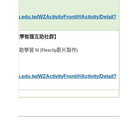
址：
enroll.wzu.edu.tw/WZActivityFront/#/Activity/Detail?
社群－
教學智匯互助社群】
AI
具自主互助學習
影片製作
III (Flexclip
)
址：
enroll.wzu.edu.tw/WZActivityFront/#/Activity/Detail?