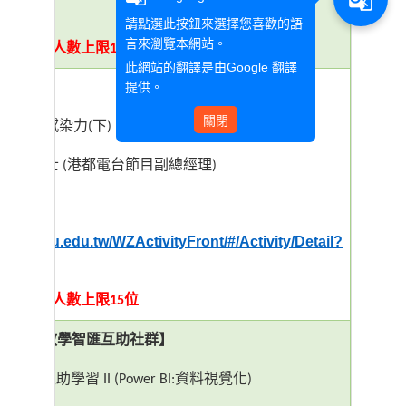
請點選此按鈕來選擇您喜歡的語
言來瀏覽本網站。
受理報名人數上限
位
15
此網站的翻譯是由
Google 翻譯
研習】
提供。
關閉
聲音更有感染力
下
(
)
翁碧蓮博士
港都電台節目副總經理
(
)
址：
enroll.wzu.edu.tw/WZActivityFront/#/Activity/Detail?
受理報名人數上限
位
15
社群－
教學智匯互助社群】
AI
具自主互助學習
資料視覺化
II (Power BI:
)