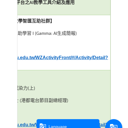
酷英平台之
教學工具介紹及應用
lish
AI
社群－
教學智匯互助社群】
AI
具自主互助學習
生成簡報
I (Gamma: AI
)
址：
enroll.wzu.edu.tw/WZActivityFront/#/Activity/Detail?
研習】
聲音更有感染力
上
(
)
翁碧蓮博士
港都電台節目副總經理
(
)
址：
enroll.wzu.edu.tw/WZActivityFront/#/Activity/Detail?
g_translate
g_translate
Language