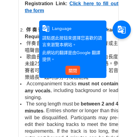
Registration Link:
Click here to fill out
the form
g_translate
g_translate
Language
伴奏音檔規範
Accompaniment Track
Requirements:
請點選此按鈕來選擇您喜歡的語
伴奏音檔
不得包含任何人聲
（如和聲或主
言來瀏覽本網站。
唱聲音）。
此網站的翻譯是由
Google 翻譯
歌曲長度必須介於
2
至
4
分鐘內
。歌曲長度
提供。
2
分鐘或超過
4
分鐘者將被取消資格。參
未達
賽者可提前剪輯伴奏音樂以符合規定，若音
關閉
樂過長，超時部分可淡出刪減。
Accompaniment tracks
must not contain
, including background or lead
any vocals
singing.
The song length must be
between 2 and 4
. Entries shorter or longer than this
minutes
will be disqualified. Participants may pre-
edit their backing tracks to meet the time
requirements. If the track is too long, the