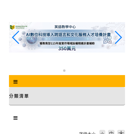
跳
到
主
要
內
容
區
塊
分類清單
中