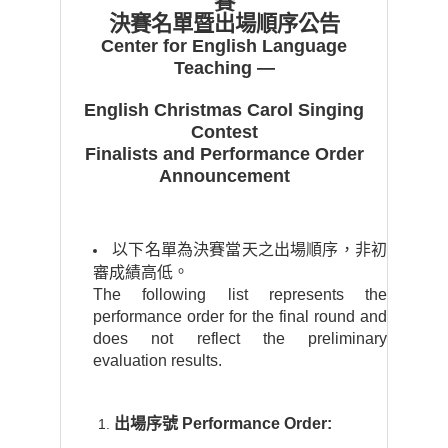
賽
決賽名單暨出場順序公告
Center for English Language
Teaching —
English Christmas Carol Singing
Contest
Finalists and Performance Order
Announcement
以下名單為決賽當天之出場順序
，
非初
。
審成績高低
The following list represents the
performance order for the final round and
does not reflect the preliminary
evaluation results.
出場序號
Performance Order: