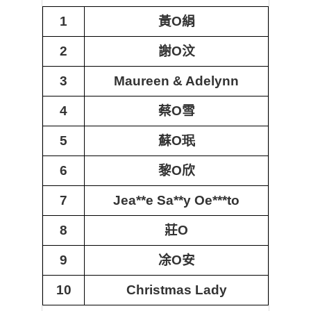
1
黃
O
絹
2
謝
O
汶
3
Maureen & Adelynn
4
蔡
O
雪
5
蘇
O
珉
6
黎
O
欣
7
Jea**e Sa**y Oe***to
8
莊
O
9
凃
O
安
10
Christmas Lady