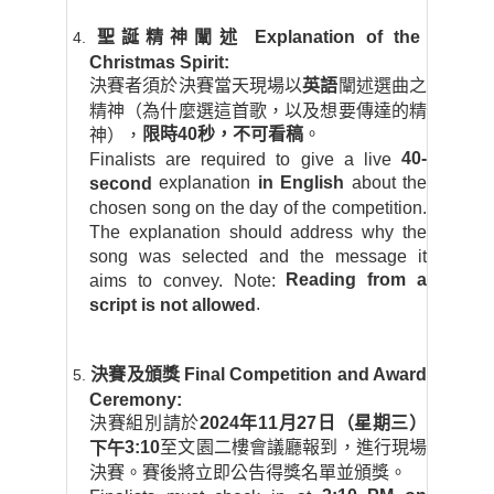
聖誕精神闡述
Explanation of the
Christmas Spirit:
決賽者須於決賽當天現場以
英語
闡述選曲之
精神（為什麼選這首歌，以及想要傳達的精
限時
40
秒，不可看稿
。
神），
40-
Finalists are required to give a live
explanation
in English
about the
second
chosen song on the day of the competition.
The explanation should address why the
song was selected and the message it
Reading from a
aims to convey. Note:
.
script is not allowed
決賽及頒獎
Final Competition and Award
Ceremony:
決賽組別請於
2024
年
11
月
27
日（星期三）
3:10
至文園二樓會議廳報到，進行現場
下午
決賽。賽後將立即公告得獎名單並頒獎。