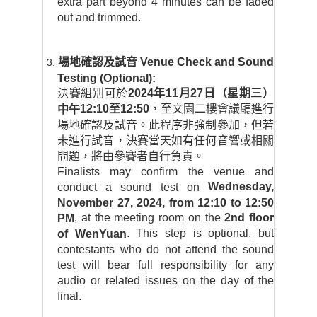
extra part beyond 4 minutes can be faded
out and trimmed.
場地確認及試音
Venue Check and Sound
Testing (Optional):
決賽組別可於
2024
年
11
月
27
日（星期三）
12:10
至
12:50
，至文園二樓會議廳進行
中午
場地確認及試音。此程序非強制參加，但若
未進行試音，決賽當天如有任何音響或相關
問題，將由參賽者自行負責。
Finalists may confirm the venue and
Wednesday,
conduct a sound test on
November 27, 2024, from 12:10 to 12:50
, at the meeting room on the
2nd floor
PM
. This step is optional, but
of WenYuan
contestants who do not attend the sound
test will bear full responsibility for any
audio or related issues on the day of the
final.