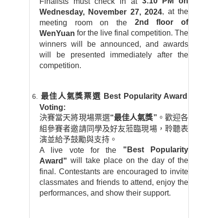
3:10 PM on
Finalists must check in at
, at the
Wednesday, November 27, 2024
2nd floor of
meeting room on the
for the live final competition. The
WenYuan
winners will be announced, and awards
will be presented immediately after the
competition.
最佳人氣獎票選
Best Popularity Award
Voting:
決賽當天將現場票選
“
最佳人氣獎
”
。歡迎各
組參賽者邀請同學及好友蒞臨現場，聆聽表
演並給予鼓勵與支持。
"Best Popularity
A live vote for the
will take place on the day of the
Award"
final. Contestants are encouraged to invite
classmates and friends to attend, enjoy the
performances, and show their support.