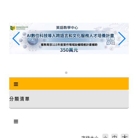
跳
到
主
要
內
容
區
塊
分類清單
中