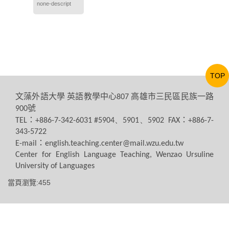
none-descript
TOP
文藻外語大學
英語教學中心
高雄市三民區民族一路
807
號
900
：
：
TEL
+886-7-342-6031 #5904、5901、5902 FAX
+886-7-
343-5722
：
E-mail
english.teaching.center@mail.wzu.edu.tw
Center for English Language Teaching, Wenzao Ursuline
University of Languages
當頁瀏覽:455