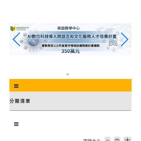
跳
到
主
要
內
容
區
塊
分類清單
中