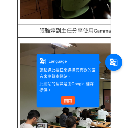
張雅婷副主任分享使用
生成
Gamma AI
g_translate
g_translate
Language
請點選此按鈕來選擇您喜歡的語
言來瀏覽本網站。
此網站的翻譯是由
Google 翻譯
提供。
關閉