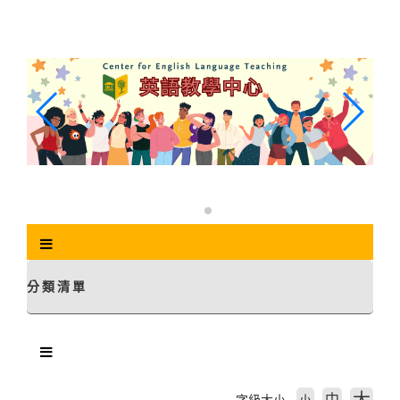
跳
到
主
要
內
容
區
塊
分類清單
中