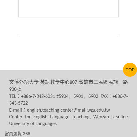
TOP
文藻外語大學
英語教學中心
高雄市三民區民族一路
807
號
900
：
：
TEL
+886-7-342-6031 #5904、5901、5902 FAX
+886-7-
343-5722
：
E-mail
english.teaching.center@mail.wzu.edu.tw
Center for English Language Teaching, Wenzao Ursuline
University of Languages
當頁瀏覽:368