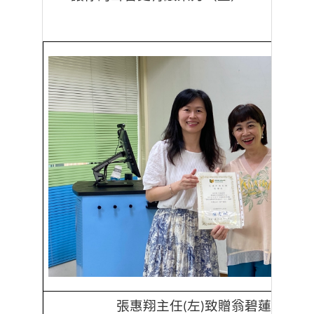
張惠翔主任
左
致贈翁碧蓮老師
(
)
(