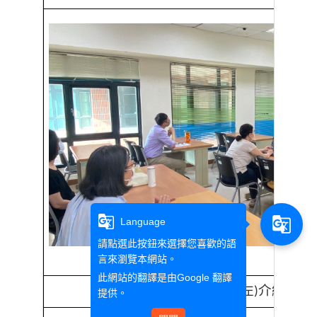
g_translate
g_translate
Language
請點選此按鈕來選擇您喜歡的語
言來瀏覽本網站。
此網站的翻譯是由
Google 翻譯
張惠翔主任
左
介紹講者
(
)
提供。