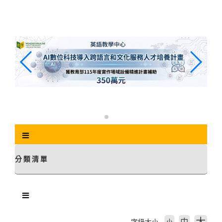
跳
到
主
要
內
容
區
塊
分類清單
中