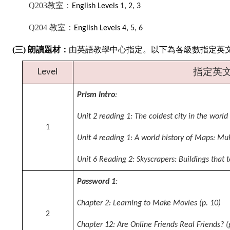
Q203
教室：
English Levels 1, 2, 3
Q204
教室：
English Levels 4, 5, 6
(
三)
朗讀題材：
由英語教學中心指定。以下為各級數指定英
指定英
Level
Prism Intro
:
Unit 2 reading 1: The coldest city in the world
1
Unit 4 reading 1: A world history of Maps: Mu
Unit 6 Reading 2: Skyscrapers: Buildings that 
Password 1
:
Chapter 2: Learning to Make Movies (p. 10)
2
Chapter 12: Are Online Friends Real Friends? (