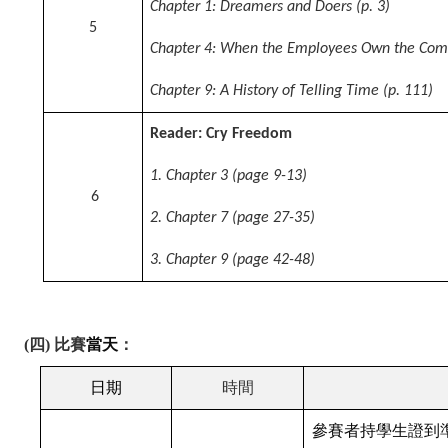
Chapter 1: Dreamers and Doers (p. 3)
5
Chapter 4: When the Employees Own the Comp
Chapter 9: A History of Telling Time (p. 111)
Reader: Cry Freedom
1. Chapter 3 (page 9-13)
6
2. Chapter 7 (page 27-35)
3. Chapter 9 (page 42-48)
(
四)
比賽
當天
：
日期
時間
參賽者持學生證到