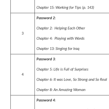
Chapter 15: Working for Tips (p. 143)
Password 2
:
Chapter 2: Helping Each Other
3
Chapter 4: Playing with Words
Chapter 13: Singing for Iraq
Password 3
:
Chapter 5: Life is Full of Surprises
4
Chapter 6: It was Love, So Strong and So Real
Chapter 8: An Amazing Woman
Password 4
: