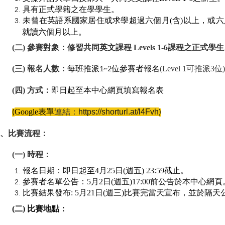
具有正式學籍之在學學生。
未曾在英語系國家居住或求學超過六個月(
含)
以上，或六
就讀六個月以上。
(
二)
參賽對象：修習共同英文課程 Levels 1-6
課程之正式學生
(
三)
報名人數：
每班推派
位參賽者報名
(Level 1
可推派3
位)
1~2
(
四)
方式：
即
日起至本中心網頁填寫報名表
Google
表單
連結：
https://shorturl.at/l4Fvh
(
)
、比賽流程：
(
一)
時程：
報名日期
：
即日起至
4
月25
日(
週五) 23:59
截止。
參賽者名單公告：
5
月2
日
(
週五)17:00
前公告於本中心網頁
比賽結果發布: 5
月21
日(
週三)
比賽完當天宣布，並於隔天
(
二)
比賽地點：