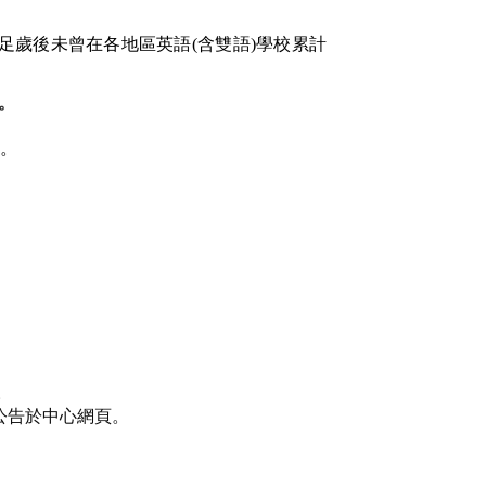
足歲後未曾在各地區英語(
含雙語)
學校累計
。
。
。
公告於中心網頁。