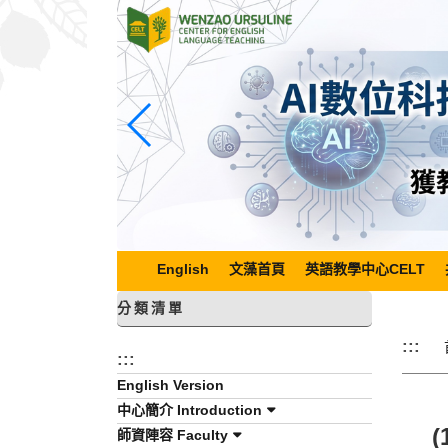
跳
到
主
要
內
容
區
塊
English
文藻首頁
英語教學中心CELT
分類清單
:::
:::
English Version
中心簡介 Introduction
師資陣容 Faculty