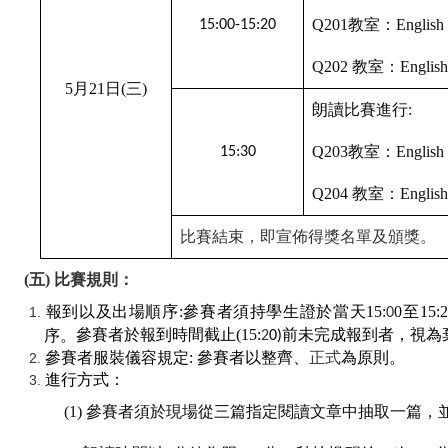
Q201
教室：English Le
15:00-15:20
Q202
教室：English L
5
月21
日(
三)
朗讀比賽進行:
Q203
教室：English Le
15:30
Q204
教室：English L
比賽結束，即宣佈得獎名單及頒獎。
(
五)
比賽規則：
報到以及出場順序:
參賽者須持學生證於當天15:
0
至15:2
0
參賽者於報到時間截止(15:
前未完成報到者，視為
序。
2
0)
參賽者服裝儀容規定:
參賽者以整齊、
正式
為原則。
進行方式：
(1) 參賽者須於現場從三篇指定閱讀文章中抽取一篇，