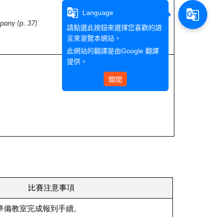
g_translate
g_translate
Language
any (p. 37)
請點選此按鈕來選擇您喜歡的語
言來瀏覽本網站。
此網站的翻譯是由
Google 翻譯
提供。
關閉
比賽注意事項
準備教室完成報到手續。