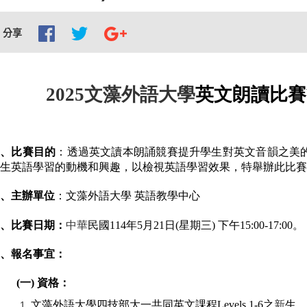
分享
2025
文藻外語大學
英文朗讀比賽
一、比賽目的
：透過英文讀本朗誦競賽提升學生對英文音韻之美
生英語學習的動機和興趣，以檢視英語學習效果，特舉辦此比賽
、主辦單位
：文藻外語大學
英語教學中心
、比賽日期：
中華
民國114
年5
月21
日(
星期三)
下午15:00-17:00
。
、報名事宜：
(
一)
資格：
文藻外語大學四技部大一共同英文課程Levels 1-6
之
新
生。