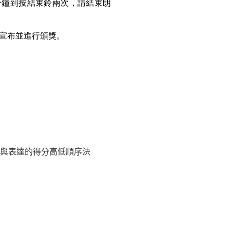
分鐘
到
按結束鈴兩次，請結束朗
宣布並進行頒獎。
與表達
的得分高低順序決