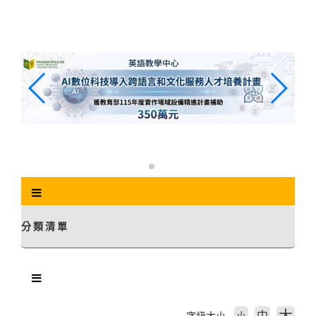
跳
到
主
要
內
容
區
塊
分類清單
中