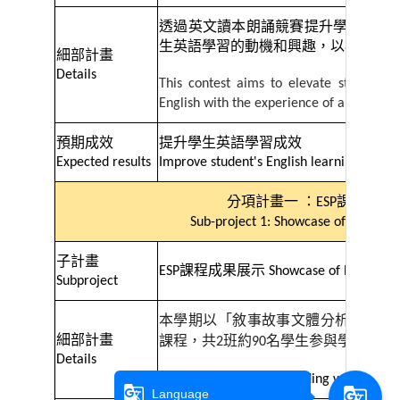
透過英文讀本朗誦競賽提升學生對英
生英語學習的動機和興趣，以檢視英
細部計畫
Details
This contest aims to elevate students’ 
English with the experience of a read-al
預期成效
提升學生英語學習成效
Expected results
Improve student's English learning effect
分項計畫一
：
課程成果
ESP
Sub-project 1: Showcase of ESP Cour
子計畫
課程成果展示
ESP
Showcase of ESP Cours
Subproject
本學期以「敘事故事文體分析」及「
細部計畫
課程，
共
班約
名學生参與學期成果
2
90
Details
Sharing student's outstanding works
g_translate
g_translate
Language