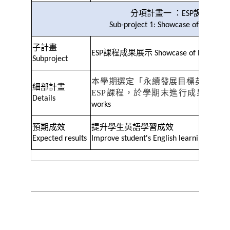
分項計畫一
：
課程成果
ESP
Sub-project 1: Showcase of ESP Cour
子計畫
課程成果展示
ESP
Showcase of ESP Cours
Subproject
本學期選定「永續發展目標英文」、
細部計畫
ESP
課程，於學期末進行成果發表
Details
works
預期成效
提升學生英語學習成效
Expected results
Improve student's English learning effect