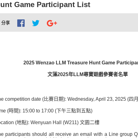
unt Game Participant List
分享
2025 Wenzao LLM Treasure Hunt Game Participan
文藻2025年LLM尋寶遊戲參賽者名單
e competition date (
比賽日期): Wednesday, April 23, 202
me (
時間): 15:00 to 17:00 (下午三點到五點)
cation (
地點): Wenyuan Hall (W211) 文園二樓
e participants should all receive an email with a Line grou