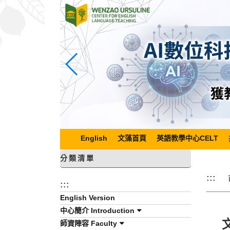
跳
到
主
要
內
容
區
塊
English
文藻首頁
英語教學中心CELT
分類清單
:::
:::
English Version
中心簡介 Introduction
師資陣容 Faculty