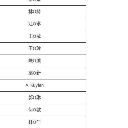
林O綺
江O琳
王O葳
王O玲
陳O渝
高O新
A
.
Kuylen
郭O琳
何O歡
林O勻