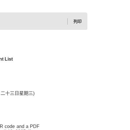
列印
t List
5 (四月二十三日星期三)
p QR code and a PDF