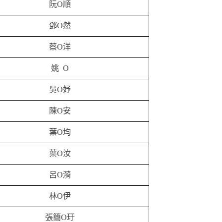
阮O順
鄧O然
蔡O洋
姚
O
吳O妤
陳O安
葉O均
葉O汝
呂O漪
林O伊
張
簡
O
玗