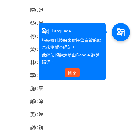
陳O妤
蔡O恩
g_translate
g_translate
Language
柯O庭
請點選此按鈕來選擇您喜歡的語
言來瀏覽本網站。
黃O睿
此網站的翻譯是由
Google 翻譯
提供。
林O甜
關閉
李O甫
施O辰
鄭O淳
黃O琳
謝O臻