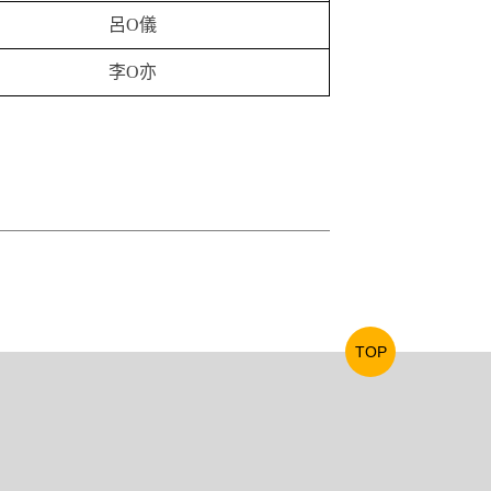
呂O儀
李O亦
TOP