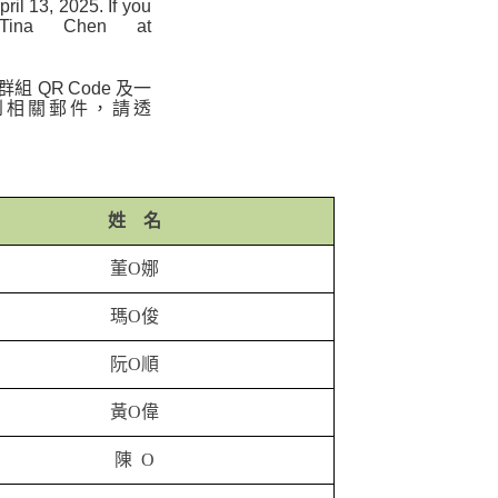
ril 13, 2025. If you
. Tina Chen at
群組 QR Code 及一
收到相關郵件，請透
姓 名
董O娜
瑪O俊
阮O順
黃O偉
陳
O