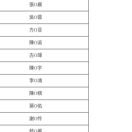
張O晨
吳O蓉
方O亘
陳O渝
古O瑋
陳O宇
李O鴻
陳O棋
葉O佑
謝O伶
蔡O蓁