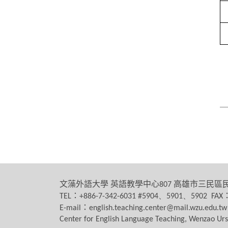
文藻外語大學
英語教學中心
高雄市三民區
807
：
TEL
+886-7-342-6031 #5904、5901、5902 FAX
：
E-mail
english.teaching.center@mail.wzu.edu.tw
Center for English Language Teaching, Wenzao Urs