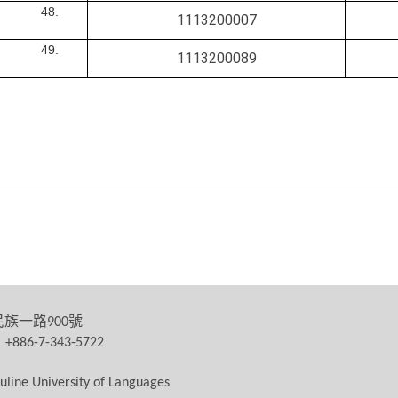
1113200007
1113200089
民族一路
號
900
：
+886-7-343-5722
uline University of Languages