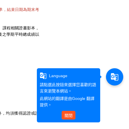
為準，結束日期為期末考
、課程相關證書影本，
後之學期平時總成績以
g_translate
g_translate
Language
請點選此按鈕來選擇您喜歡的語
言來瀏覽本網站。
此網站的翻譯是由
Google 翻譯
提供。
外，均須獲得認證或證
關閉