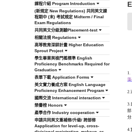
E
課程介紹 Program Introduction
(新規定 New Regulations) 共同英文課
程期中 (末) 考試規定 Midterm / Final
Exam Regulations
共同英文分級測驗Placement-test
相關法規 Regulations
高等教育深耕計畫 Higher Education
Sprout Project
學生畢業英檢門檻標準 English
Proficiency Benchmarks Required for
Graduation
1.
表單下載 Application Forms
藻
英文實力養成方案 English Language
Proficiency Enhancement Program
2.
國際交流 International interaction
3.
榮譽榜 Honors
部
產學合作 Industry cooperation
分
申請共同英文重補修/升級/ 跨部修
Aapplication for level-up, cross-
4.
divisional registration, makeup, or