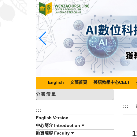
跳
到
主
要
內
容
區
塊
English
文藻首頁
英語教學中心CELT
分類清單
:::
:::
English Version
中心簡介 Introduction
師資陣容 Faculty