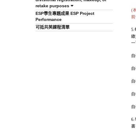
retake purposes
(
ESP學生專題成果 ESP Project
前
Performance
可抵共英課程清單
5.
繳
一
自
自
自
自
自
6.
書