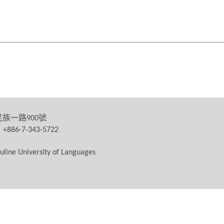
民族一路
號
900
：
+886-7-343-5722
uline University of Languages