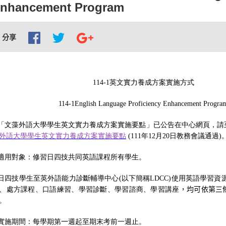
nhancement Program
分享
114-1
英文實力養成方案實施方式
114-1English Language Proficiency Enhancement Progra
「文藻外語大學學生英文實力養成方案實施要點」已公告在中心網頁，請
外語大學學生英文實力養成方案實施要點
(111
年
12
月
20
日教務會議通過
)
適用對象：修習日四技共同英語課程所有學生。
日四技學生至英外語能力診斷輔導中心
(
以下簡稱
LDCC)
使用英語學習資
、處方課程、口語練習、學習診斷、學習諮商、學習講座
，均可依第三
。
實施期間：每學期第
一
週起至期末考前一週止。