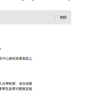
列印
m
至中心網頁查看最新
文
。
源
:
自學軟體、迷你俱樂
條學生自學方案規定給