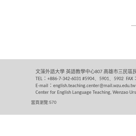
文藻外語大學
英語教學中心
高雄市三民區
807
：
TEL
+886-7-342-6031 #5904、5901、5902 FAX
：
E-mail
english.teaching.center@mail.wzu.edu.tw
Center for English Language Teaching, Wenzao Urs
當頁瀏覽:570