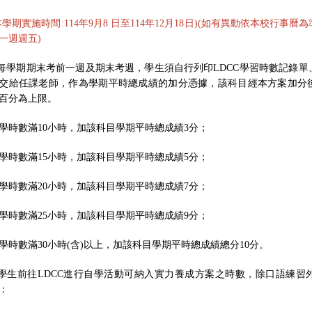
本學期實施時間
:114
年9
月8
日至
114
年12
月18
日
)(如有異動依本校行事曆
一週週五)
每學期期末考前一週及期末考週，學生須自行列印
LDCC
學習時數記錄單
交給任課老師，作為學期平時總成績的加分憑據，該科目經本方案加分
百分為上限。
學時數滿
10
小時，加該科目學期平時總成績
3
分；
學時數滿
15
小時，加該科目學期平時總成績
5
分；
學時數滿
20
小時，加該科目學期平時總成績
7
分；
學時數滿
25
小時，加該科目學期平時總成績
9
分；
學時數滿
30
小時
(
含
)
以上，加該科目學期平時總成績總分
10
分。
學生前往
LDCC
進行自學活動可納入實力養成方案之時數，除口語練習
：