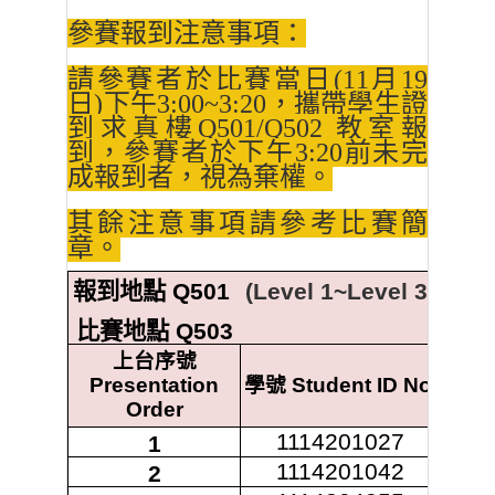
參賽報到注意事項：
請參賽者於比賽當日(11月19
日)下午3:00~3:20，攜帶學生證
到求真樓Q501/Q502 教室報
到，參賽者於下午3:20前未完
成報到者，視為棄權。
其餘注意事項請參考比賽簡
章。
報到地點
Q501
(Level 1~Level 3)
比賽地點
Q503
上台序號
姓
Presentation
學號
Student ID No.
Order
1114201027
1
1114201042
2