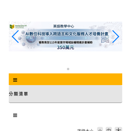
跳
到
主
要
內
容
區
塊
分類清單
中