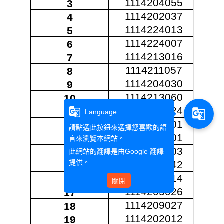
1114204055
3
1114202037
4
1114224013
5
1114224007
6
1114213016
7
1114211057
8
1114204030
9
1114213060
10
1114210024
g_translate
11
g_translate
Language
1114204501
12
請點選此按鈕來選擇您喜歡的語
1114201001
13
言來瀏覽本網站。
1114202003
14
此網站的翻譯是由
Google 翻譯
提供。
1114210042
15
1114208014
16
關閉
1114205026
17
1114209027
18
1114202012
19