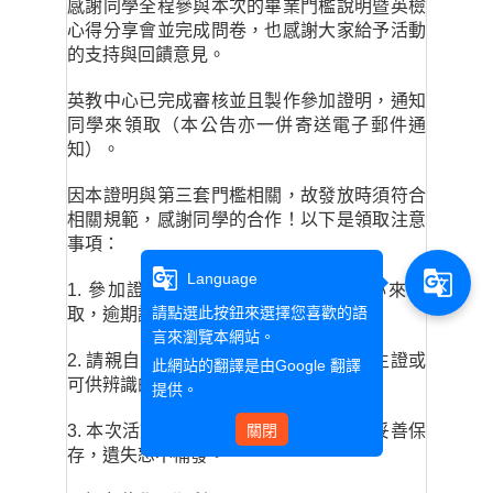
感謝同學全程參與本次的畢業門檻說明暨英檢
心得分享會並完成問卷，也感謝大家給予活動
的支持與回饋意見。
英教中心已完成審核並且製作參加證明，通知
同學來領取（本公告亦一併寄送電子郵件通
知）。
因本證明與第三套門檻相關，故發放時須符合
相關規範，感謝同學的合作！以下是領取注意
事項：
g_translate
g_translate
Language
1. 參加證明請在11/30以前到英教中心來領
請點選此按鈕來選擇您喜歡的語
取，逾期證明即作廢，不再補發。
言來瀏覽本網站。
2. 請親自來領取證明，領取時請出示學生證或
此網站的翻譯是由
Google 翻譯
可供辨識的身分證件。
提供。
3. 本次活動參加證明只發一次，請同學妥善保
關閉
存，遺失恕不補發。