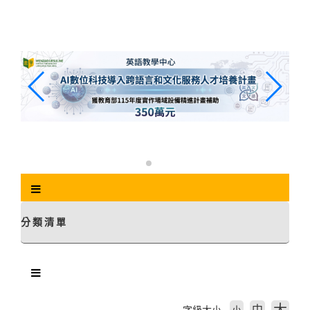
跳
到
主
要
內
容
區
塊
分類清單
中