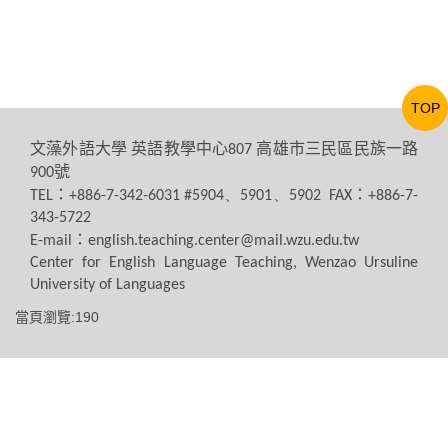
TOP
文藻外語大學
英語教學中心
高雄市三民區民族一路
807
號
900
：
：
TEL
+886-7-342-6031 #5904、5901、5902 FAX
+886-7-
343-5722
：
E-mail
english.teaching.center@mail.wzu.edu.tw
Center for English Language Teaching, Wenzao Ursuline
University of Languages
當頁瀏覽:190