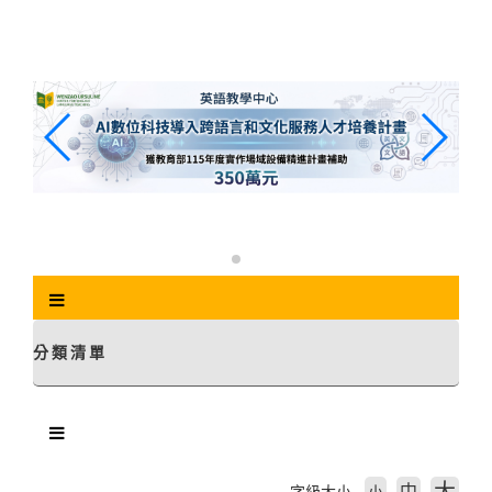
跳
到
主
要
內
容
區
塊
分類清單
中