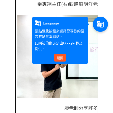
張惠翔主任
右
致贈廖明洋老師
左
(
)
(
)
g_translate
g_translate
Language
請點選此按鈕來選擇您喜歡的語
言來瀏覽本網站。
此網站的翻譯是由
Google 翻譯
提供。
關閉
廖老師分享許多帶團趣