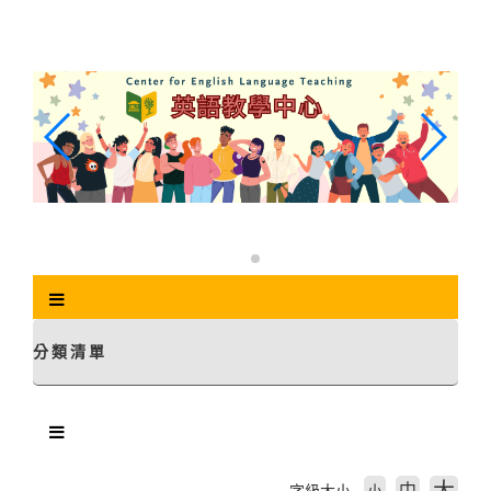
跳
到
主
要
內
容
區
塊
分類清單
中