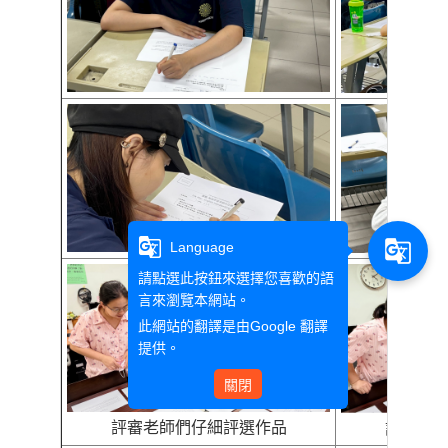
g_translate
g_translate
Language
請點選此按鈕來選擇您喜歡的語
言來瀏覽本網站。
此網站的翻譯是由
Google 翻譯
提供。
關閉
評審老師們仔細評選作品
評審老