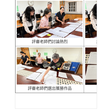
評審老師們討論熱烈
評審老
評審老師們選出獲勝作品
第一