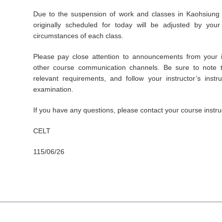
Due to the suspension of work and classes in Kaohsiung t
originally scheduled for today will be adjusted by you
circumstances of each class.
Please pay close attention to announcements from your i
other course communication channels. Be sure to note 
relevant requirements, and follow your instructor’s instr
examination.
If you have any questions, please contact your course instruct
CELT
115/06/26