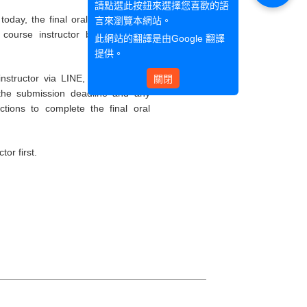
請點選此按鈕來選擇您喜歡的語
oday, the final oral examinations
言來瀏覽本網站。
r course instructor based on the
此網站的翻譯是由
Google 翻譯
提供。
nstructor via LINE, TronClass, or
關閉
the submission deadline and any
uctions to complete the final oral
or first.