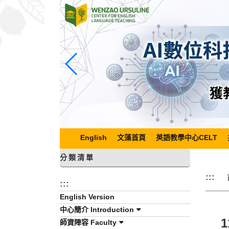
跳
到
主
要
內
容
區
塊
English
文藻首頁
英語教學中心CELT
分類清單
:::
:::
English Version
中心簡介 Introduction
師資陣容 Faculty