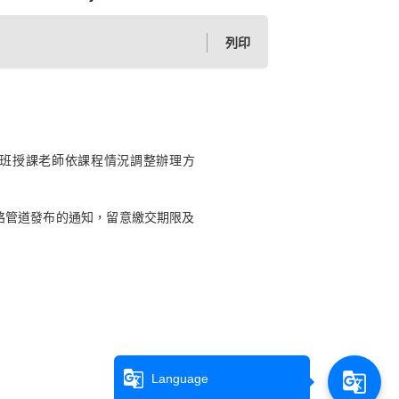
列印
班授課老師依課程情況調整辦理方
課程聯絡管道發布的通知，留意繳交期限及
g_translate
g_translate
Language