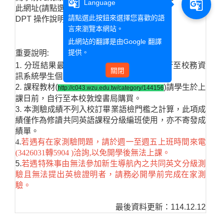
g_translate
g_translate
Language
此網址(請點選網址: 尚未開放)
請點選此按鈕來選擇您喜歡的語
DPT 操作說明：
(待公告)
言來瀏覽本網站。
此網站的翻譯是由
Google 翻譯
提供。
重要說明:
1. 分班結果最遲將於開學前一日公告(請自行至校務資
關閉
訊系統學生個人課表確認)。
2. 課程教材
(
)
請學生於上
http://c043.wzu.edu.tw/category/144156
課日前，自行至本校敦煌書局購買。
3. 本測驗成績不列入校訂畢業語檢門檻之計算，此項成
績僅作為修讀共同英語課程分級編班使用，亦不寄發成
績單。
4.
若遇有在家測驗問題，請於週一至週五上班時間來電
(3426031轉5904 )洽詢,以免開學後無法上課。
5.
若遇特殊事由無法參加新生導航內之共同英文分級測
驗且無法提出英檢證明者，請務必開學前完成在家測
驗。
最後資料更新：114.12.12