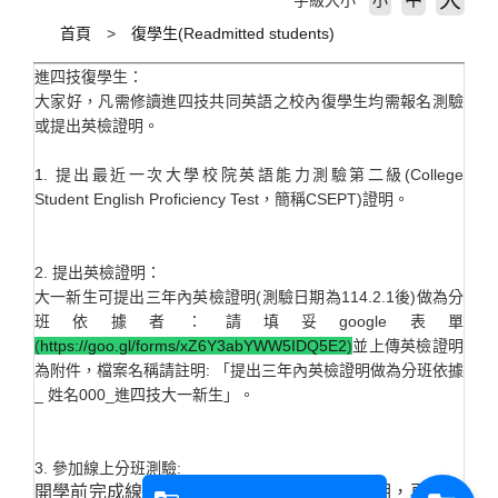
大
字級大小
小
首頁
復學生(Readmitted students)
進四技復學生：
大家好，凡需修讀進四技共同英語之校內復學生均需報名測驗
或提出英檢證明。
1. 提出最近一次大學校院英語能力測驗第二級(College
Student English Proficiency Test，簡稱CSEPT)證明。
2. 提出英檢證明：
大一新生可提出三年內英檢證明(測驗日期為114.2.1後)做為分
班依據者：請填妥google表單
(
https://goo.gl/forms/xZ6Y3abYWW5IDQ5E2
)
並上傳英檢證明
為附件，檔案名稱請註明: 「提出三年內英檢證明做為分班依據
_ 姓名000_進四技大一新生」。
3. 參加線上分班測驗:
開學前完成線上測驗:請先看完 DPT 操作說明，再進入