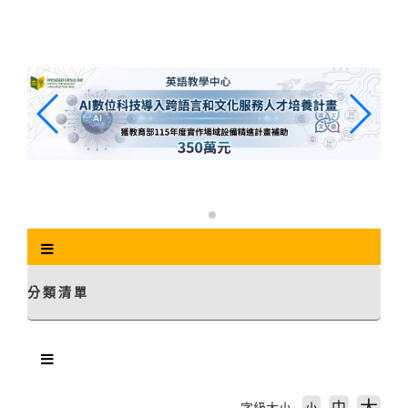
跳
到
主
要
內
容
區
塊
分類清單
中