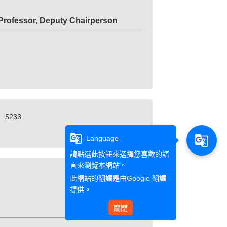
essor, Deputy Chairperson
5233
g_translate
g_translate
Language
請點選此按鈕來選擇您喜歡的語
言來瀏覽本網站。
列印
此網站的翻譯是由
Google 翻譯
提供。
關閉