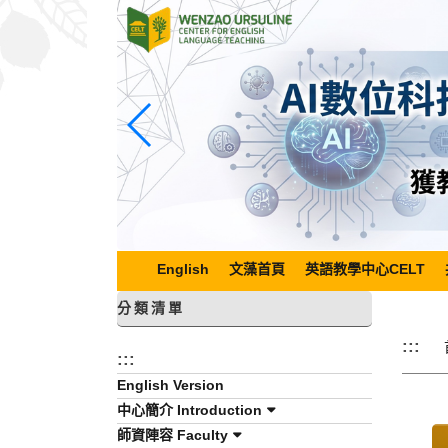
跳
到
主
要
內
容
區
塊
English
文藻首頁
英語教學中心CELT
分類清單
:::
:::
English Version
中心簡介 Introduction
師資陣容 Faculty