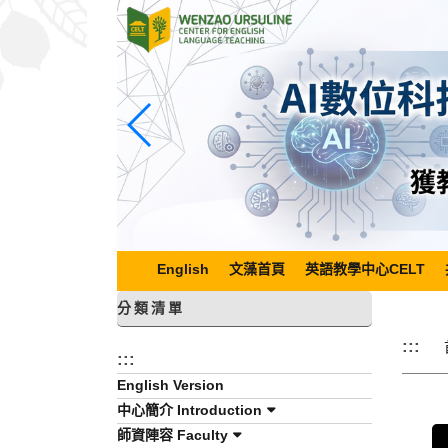
跳
到
主
要
內
容
區
塊
English
文藻首頁
英語教學中心CELT
分類清單
:::
:::
English Version
中心簡介 Introduction
師資陣容 Faculty