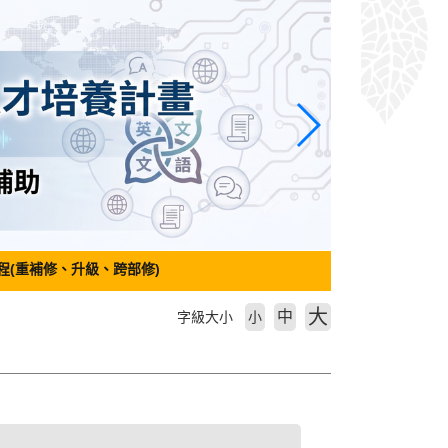
程(重補修、升級、跨部修)
大
中
字級大小
小