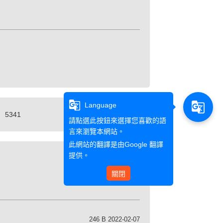
g_translate
g_translate
Language
5341
請點選此按鈕來選擇您喜歡的語
言來瀏覽本網站。
此網站的翻譯是由
Google 翻譯
提供。
列印
關閉
246 B 2022-02-07