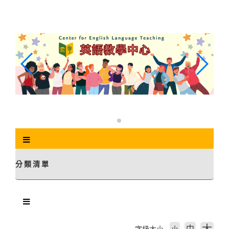
跳
到
主
要
內
容
區
塊
分類清單
中