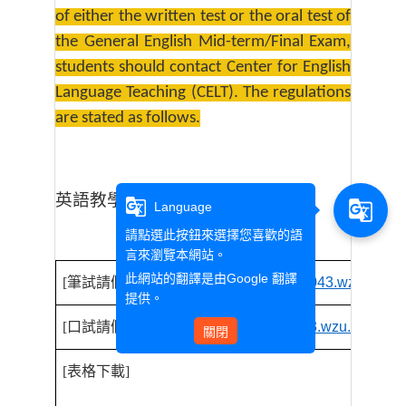
of either the written test or the oral test of
the General English Mid-term/Final Exam,
students should contact Center for English
Language Teaching (CELT). The regulations
are stated as follows.
英語教學中心
CELT
g_translate
g_translate
Language
請點選此按鈕來選擇您喜歡的語
言來瀏覽本網站。
此網站的翻譯是由
Google 翻譯
[
筆試請假
]Written Test
請點選：
https://c043.wzu.edu.t
提供。
[
口試請假
] OralTest
請點選：
https://c043.wzu.edu.tw/a
關閉
[
表格下載
]