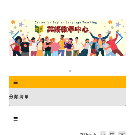
跳
到
主
要
內
容
區
塊
分類清單
中