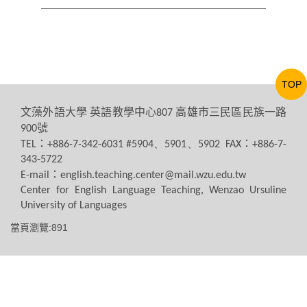
TOP
文藻外語大學
英語教學中心
高雄市三民區民族一路
807
號
900
：
：
TEL
+886-7-342-6031 #5904、5901、5902 FAX
+886-7-
343-5722
：
E-mail
english.teaching.center@mail.wzu.edu.tw
Center for English Language Teaching, Wenzao Ursuline
University of Languages
當頁瀏覽:891