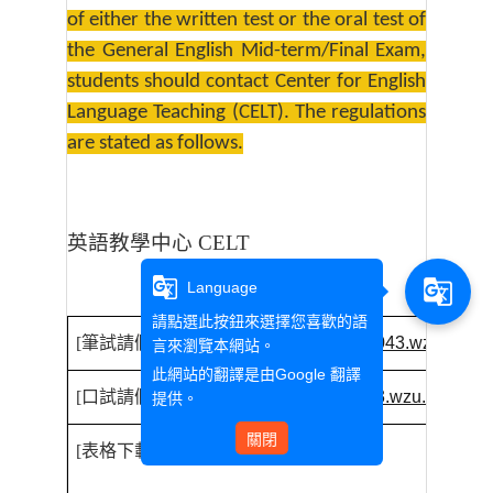
of either the written test or the oral test of
the General English Mid-term/Final Exam,
students should contact Center for English
Language Teaching (CELT). The regulations
are stated as follows.
英語教學中心
CELT
g_translate
g_translate
Language
請點選此按鈕來選擇您喜歡的語
[
筆試請假
]Written Test
請點選：
https://c043.wzu.edu.t
言來瀏覽本網站。
此網站的翻譯是由
Google 翻譯
[
口試請假
] OralTest
請點選：
https://c043.wzu.edu.tw/a
提供。
關閉
[
表格下載
]