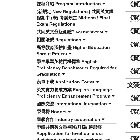
課程介紹 Program Introduction
《賀
(新規定 New Regulations) 共同英文課
《賀
程期中 (末) 考試規定 Midterm / Final
Exam Regulations
獲獎
《賀
共同英文分級測驗Placement-test
相關法規 Regulations
《賀
高等教育深耕計畫 Higher Education
Sprout Project
《賀
學生畢業英檢門檻標準 English
Proficiency Benchmarks Required for
《賀
Graduation
競賽
表單下載 Application Forms
文藻
英文實力養成方案 English Language
Proficiency Enhancement Program
《賀
國際交流 International interaction
一學
《賀
榮譽榜 Honors
產學合作 Industry cooperation
《賀
申請共同英文重補修/升級/ 跨部修
Aapplication for level-up, cross-
《賀
divisional registration, makeup, or