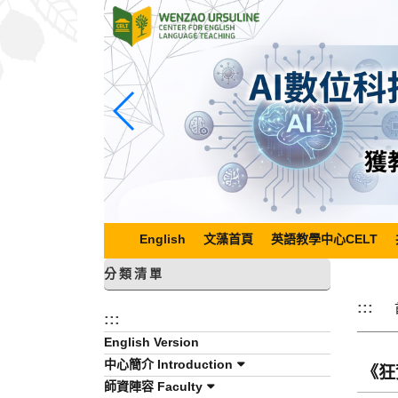
跳
到
主
要
內
容
區
塊
English
文藻首頁
英語教學中心CELT
分類清單
:::
:::
English Version
中心簡介 Introduction
《狂
師資陣容 Faculty