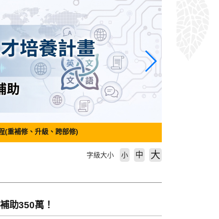
程(重補修、升級、跨部修)
大
中
字級大小
小
補助350萬！