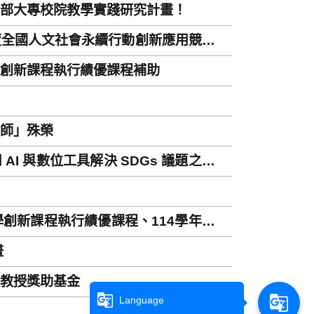
育部大專校院教學實踐研究計畫！
度全國人文社會永續行動創新應用競賽』
學創新課程執行績優課程補助
教師」殊榮
I 與數位工具解決 SDGs 議題之創新
創新課程執行績優課程、114學年度第
畫
瑞教授獎助基金
g_translate
g_translate
Language