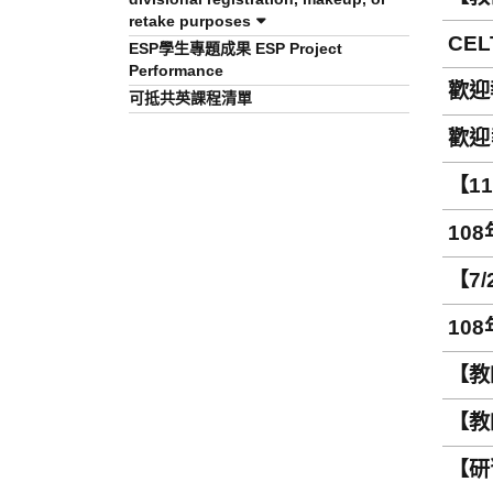
CEL
retake purposes
CELT
ESP學生專題成果 ESP Project
Performance
歡迎報
可抵共英課程清單
歡迎
2020
【11
peop
10
【7/
10
【教
【教
【研習