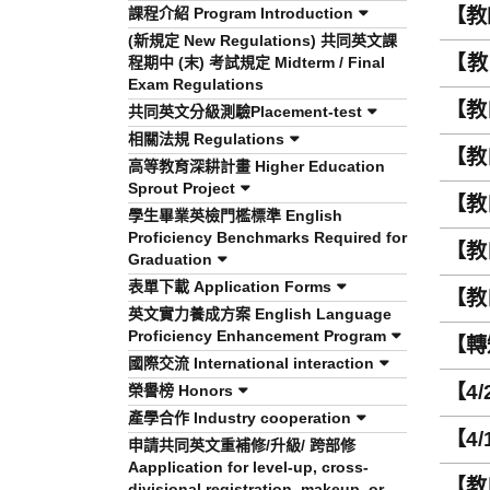
課程介紹 Program Introduction
【教
(新規定 New Regulations) 共同英文課
【教
程期中 (末) 考試規定 Midterm / Final
Exam Regulations
2025
【教
共同英文分級測驗Placement-test
CEL
相關法規 Regulations
【教
高等教育深耕計畫 Higher Education
CEL
Sprout Project
【教
學生畢業英檢門檻標準 English
CEL
Proficiency Benchmarks Required for
【教
Graduation
CEL
表單下載 Application Forms
【教
英文實力養成方案 English Language
CEL
Proficiency Enhancement Program
【轉
國際交流 International interaction
【4/
榮譽榜 Honors
產學合作 Industry cooperation
【4
申請共同英文重補修/升級/ 跨部修
Aapplication for level-up, cross-
【教
divisional registration, makeup, or