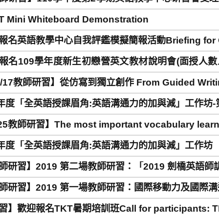
T's workshops
 Mini Whiteboard Demonstration
名英語教學中心自我評鑑模擬簡報活動Briefing for CELT’
報名109學年度新生初戀營英文教材說明會(面授人數上限：36人)
 freshman English camp English teaching materia
/17教師研習】從仿寫到獨立創作 From Guided Writing t
le)
8年度「全英語授課眉角:英語溝通力的加與減」工作坊-
25教師研習】The most important vocabulary learnin
8年度「全英語授課眉角:英語溝通力的加與減」工作坊
師研習】2019 第二場教師研習：「2019 劍橋英語師
師研習】2019 第一場教師研習：國際移動力及國際
】歡迎報名TKT暑期培訓班Call for participants: TKT