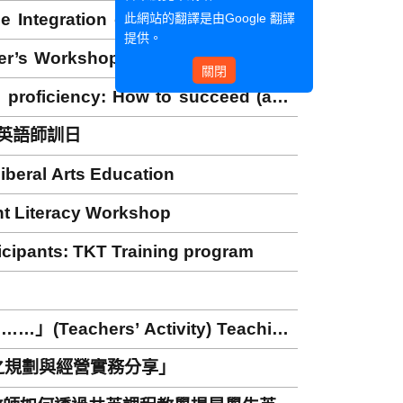
ntegration of Digital Materials in
此網站的翻譯是由
Google 翻譯
提供。
shop) Operation guide for
關閉
ciency: How to succeed (and
 劍橋英語師訓日
al Arts Education
eracy Workshop
ts: TKT Training program
ers’ Activity) Teaching
tion
之規劃與經營實務分享」