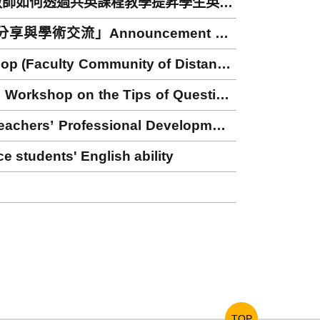
教師如何透過共英課程教學提昇學生英檢
chers can do to raise students’
分享與學術交流」Announcement for
rd)
aculty Community of Distance
on the Tips of Question
Professional Development
tudents' English ability
TOP