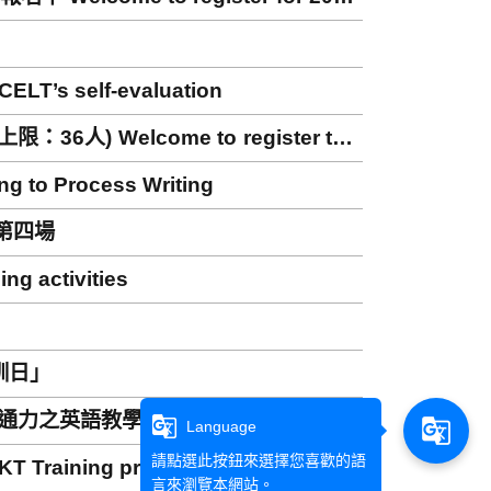
s self-evaluation
 Welcome to register the
ls orientation (limited amount: 36
o Process Writing
第四場
g activities
訓日」
溝通力之英語教學工作坊
g_translate
g_translate
Language
請點選此按鈕來選擇您喜歡的語
 Training program
言來瀏覽本網站。