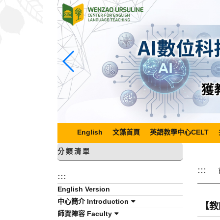
跳
到
主
要
內
容
區
塊
English
文藻首頁
英語教學中心CELT
分類清單
:::
:::
English Version
中心簡介 Introduction
【教
師資陣容 Faculty