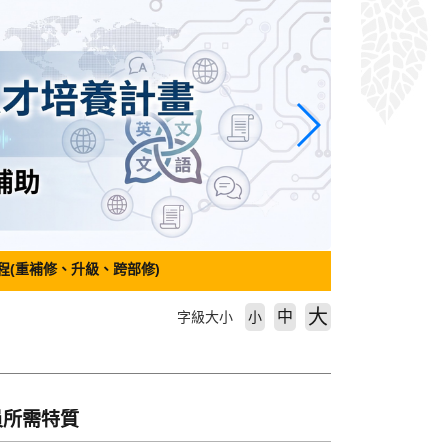
程(重補修、升級、跨部修)
大
中
字級大小
小
員所需特質