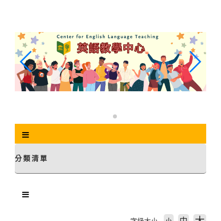
跳
到
主
要
內
容
區
塊
分類清單
中