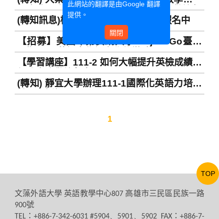
此網站的翻譯是由
Google 翻譯
譯實務國際研討會: EMI特輯」徵稿，歡迎投
提供。
(轉知訊息)模擬聯合國會議活動受理報名中
稿
關閉
【招募】美國印第安納大學Project Go臺灣
暑期2023華語密集語言學伴徵聘
【學習講座】111-2 如何大幅提升英檢成績心
得分享會歡迎報名(Learning Lecture) 111-2
(轉知) 靜宜大學辦理111-1國際化英語力培訓
Sharing Session of How Wenzao
系列面授課程
Students Significantly Improve the Score
of English Proficiency Tests
1
TOP
文藻外語大學
英語教學中心
高雄市三民區民族一路
807
號
900
：
：
TEL
+886-7-342-6031 #5904、5901、5902 FAX
+886-7-