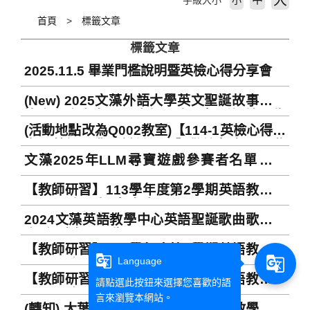
大
字級大小
小
首頁
標籤文章
標籤文章
2025.11.5 畢業門檻說明暨英檢心得分享會
(New) 2025文藻外語大學英文聖誕故事朗讀
比賽參賽者名單、出場順序及報到場地公告
(活動地點改為Q002教室)【114-1英檢心得分
Announcement of Contestant Name
享暨英語畢業門檻說明會】歡迎報名，只此
Lists, Running Orders, and Sign-in
文藻2025年LLM尋寶遊戲參賽者名單公布
一場請勿錯過～
Venues of 2025 Wenzao English
2025 Wenzao LLM Treasure Hunt Game
Christmas Story Read Aloud Contest
【教師研習】113學年度第2學期英語教學中
Participant List
心研習活動受理報名中 Welcome to register
2024文藻英語教學中心英語聖誕歌曲歌唱比
for 2025 CELT's Faculty workshops
賽_優勝名單公告
【教師研習】113學年度第1學期英語教學中
g_translate
g_translate
Language
心研習會受理報名中 Welcome to register
【教師研習】112學年度第2學期英語教學中
for 2024 CELT's workshops
請點選此按鈕來選擇您喜歡的語
心研習會受理報名中 Welcome to register
言來瀏覽本網站。
(轉知) 大葉大學舉辦「2023 英語文教學暨翻
for 2024 CELT's workshops