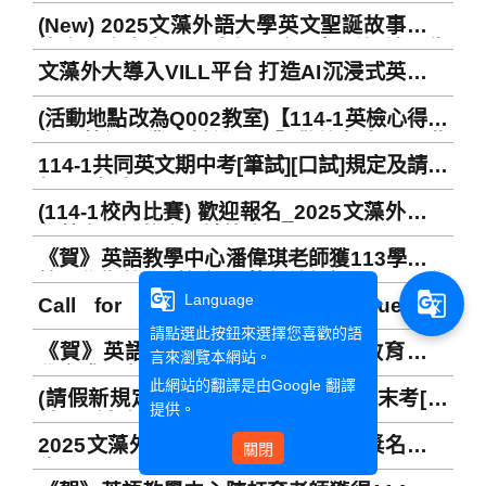
學務必在11/30前來英教中心領取參加證明及
(New) 2025文藻外語大學英文聖誕故事朗讀
注意事項
比賽參賽者名單、出場順序及報到場地公告
文藻外大導入VILL平台 打造AI沉浸式英語學
Announcement of Contestant Name
習
Lists, Running Orders, and Sign-in
(活動地點改為Q002教室)【114-1英檢心得分
Venues of 2025 Wenzao English
享暨英語畢業門檻說明會】歡迎報名，只此
Christmas Story Read Aloud Contest
114-1共同英文期中考[筆試][口試]規定及請假
一場請勿錯過～
相關事宜 Regulations related to 114-1
(114-1校內比賽) 歡迎報名_2025文藻外語大
General English Mid-term Examination
學英文聖誕故事朗讀比賽
Schedule (Written Test/ Oral Test) and
《賀》英語教學中心潘偉琪老師獲113學年度
application for leave
第一學期教學創新課程執行績優課程、114學
g_translate
g_translate
Language
Call for Papers - Special Issue for
年度第一學期教學創新課程補助
TaiwanCALL 2025 Conference
請點選此按鈕來選擇您喜歡的語
《賀》英語教學中心賴琦瑾老師獲教育部教
言來瀏覽本網站。
學實踐研究計畫
此網站的翻譯是由
Google 翻譯
(請假新規定 New) 113-2共同英文期末考[筆
提供。
試][口試]規定及請假相關事宜 Regulations
2025文藻外語大學英文朗讀比賽獲獎名單公
related to 113-2 General English Final
關閉
告
Examination (Written Test/ Oral Test) and