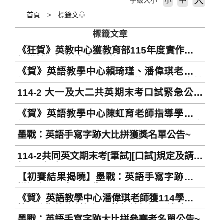
大
字級大小
小
首頁
標籤文章
標籤文章
《狂賀》英教中心獲教育部115年度實作場域
設備精進計畫補助350萬！
《賀》英語教學中心賴琦瑾、潘偉琪老師獲
得115年度教育部大專校院教學實踐研究計
114-2 大一及大二共英期末考口試緊急公告
畫！
(115/06/26)
《賀》英語教學中心陳虹育老師指導學生參
加『114學年度全國人文社會永續行動創新應
墨戰：英語手寫字跡大比拼獲獎名單公告~
用競賽』獲獎
114-2共同英文期末考[筆試][口試]規定及請假
相關事宜 Regulations related to 114-2
【初賽結果揭曉】墨戰：英語手寫字跡大比
General English Final Examination
拼初賽入圍名單公告~~
Schedule (Written Test/ Oral Test) and
《賀》英語教學中心潘偉琪老師獲114學年度
application for leave
第一學期教學創新課程執行績優課程補助
墨戰：英語手寫字跡大比拼參賽者名單公告~