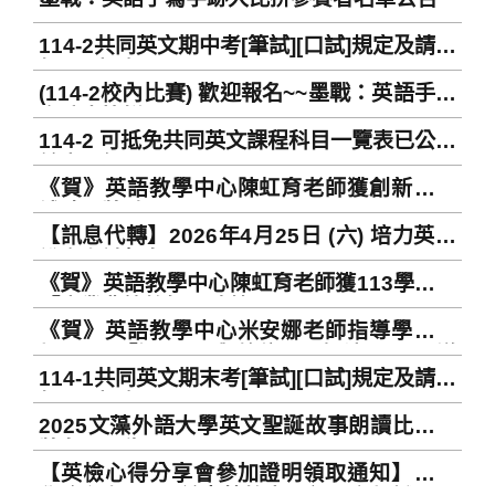
114-2共同英文期中考[筆試][口試]規定及請假
相關事宜 Regulations related to 114-2
(114-2校內比賽) 歡迎報名~~墨戰：英語手寫
General English Mid-term Examination
字跡大比拼
Schedule (Written Test/ Oral Test) and
114-2 可抵免共同英文課程科目一覽表已公告
application for leave
於中心網頁～
《賀》英語教學中心陳虹育老師獲創新課程
補助及獎勵
【訊息代轉】2026年4月25日 (六) 培力英檢
說寫考試報名
《賀》英語教學中心陳虹育老師獲113學年度
「專業典範教師」殊榮
《賀》英語教學中心米安娜老師指導學生參
加114-1「運用 AI 與數位工具解決 SDGs 議
114-1共同英文期末考[筆試][口試]規定及請假
題之創新競賽」，榮獲冠軍！
相關事宜 Regulations related to 114-1
2025文藻外語大學英文聖誕故事朗讀比賽獲
General English Final Examination
獎名單公告~
Schedule (Written Test/ Oral Test) and
【英檢心得分享會參加證明領取通知】請同
application for leave