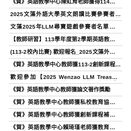
《賀》英語教學中心陳虹育老師獲得114年度
application for leave
李前校長文瑞教授獎助基金
2025文藻外語大學英文朗讀比賽參賽者名
單、出場順序及報到場地公告
文藻2025年LLM尋寶遊戲參賽者名單公布
Announcement of Contestant Name
2025 Wenzao LLM Treasure Hunt Game
Lists, Running Orders, and Sign-in
【教師研習】113學年度第2學期英語教學中
Participant List
Venues of 2025 Wenzao English Read
心研習活動受理報名中 Welcome to register
Aloud Contest
(113-2校內比賽) 歡迎報名_2025文藻外語大
for 2025 CELT's Faculty workshops
學英文朗讀比賽
《賀》英語教學中心教師獲113-2創新課程補
助
歡迎參加【2025 Wenzao LLM Treasure
Hunt Game 2025文藻 LLM 寶藏探索競賽】
《賀》英語教學中心教師獲論文著作獎勵
《賀》英語教學中心教師獲私校教育協會優
良教師獎勵
《賀》英語教學中心教師獲創新課程補助及
獎勵
《賀》英語教學中心賴琦瑾老師獲教育部教