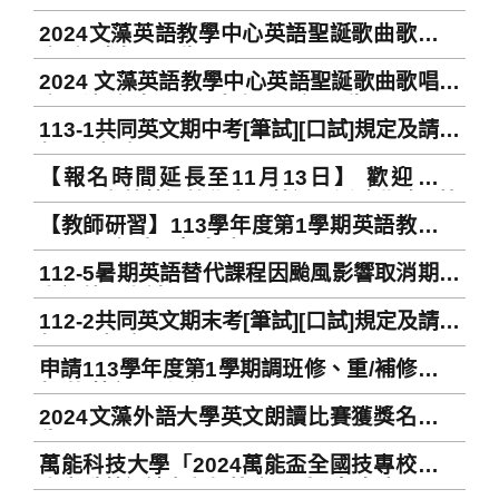
學實踐研究計畫
2024文藻英語教學中心英語聖誕歌曲歌唱比
賽_優勝名單公告
2024 文藻英語教學中心英語聖誕歌曲歌唱比
賽_決賽名單暨出場順序公告 English
113-1共同英文期中考[筆試][口試]規定及請假
Christmas Carol Singing Contest
相關事宜 Regulations related to 113-1
Finalists and Performance Order
【報名時間延長至11月13日】 歡迎報名
General English Mid-term
Announcement
_2024文藻英語教學中心英語聖誕歌曲歌唱比
Examination(Written Test/ Oral Test) and
【教師研習】113學年度第1學期英語教學中
賽 2024 Wenzao CELT English Christmas
application for leave
心研習會受理報名中 Welcome to register
Carol Singing Contest
112-5暑期英語替代課程因颱風影響取消期末
for 2024 CELT's workshops
考課外題考試
112-2共同英文期末考[筆試][口試]規定及請假
相關事宜Regulations related to 112-2
申請113學年度第1學期調班修、重/補修、跳
General English Final
級共英課程須知 Application for Course
Examination(Written Test/ Oral Test) and
2024文藻外語大學英文朗讀比賽獲獎名單公
Level-up, Make-up or Retake of 2024 Fall
application for leave
告
Semester
萬能科技大學「2024萬能盃全國技專校院暨
高中職英語讀者劇場比賽」受理報名中