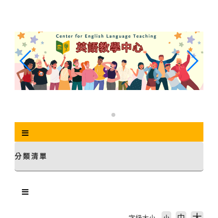
跳
到
主
要
內
容
區
塊
分類清單
中